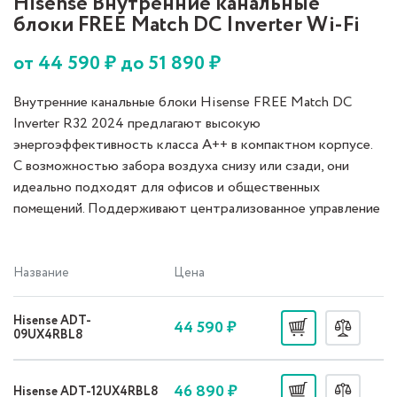
Hisense Внутренние канальные
блоки FREE Match DC Inverter Wi-Fi
от
44 590
₽ до
51 890
₽
Внутренние канальные блоки Hisense FREE Match DC
Inverter R32 2024 предлагают высокую
энергоэффективность класса A++ в компактном корпусе.
С возможностью забора воздуха снизу или сзади, они
идеально подходят для офисов и общественных
помещений. Поддерживают централизованное управление
и интеграцию с системами Modbus и BACnet.
Название
Цена
Hisense ADT-
44 590 ₽
09UX4RBL8
46 890 ₽
Hisense ADT-12UX4RBL8