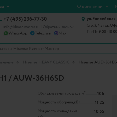
О компании
ва
+7 (495) 236-77-30
ул.Енисейская,
Стр. 3, 4 этаж, О
|
info@klimat-master.ru
Обратный звонок
Пн-Пт 9:00 - 18:0
WhatsApp
Telegram
Max
нальные
Hisense HEAVY CLASSIC
Hisense AUD-36H
H1 / AUW-36H6SD
2
Обслуживаемая площадь, м
106
Мощность обогрева, кВт
11.25
Мощность охлаждения,
10.55
кВт