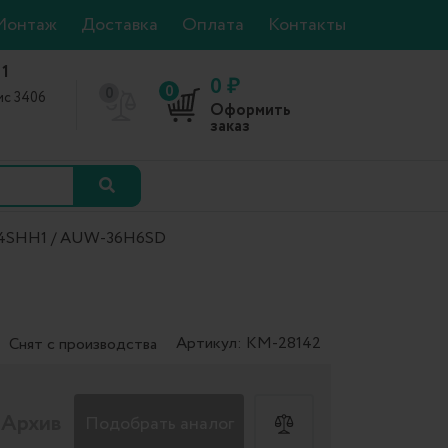
Монтаж
Доставка
Оплата
Контакты
 1
0 ₽
0
0
фис 3406
Оформить
0
заказ
X4SHH1 / AUW-36H6SD
Артикул: КМ-28142
Снят с производства
Архив
Подобрать аналог