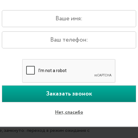
ик улучшенной конструкции, формы воздуходувного
 уровень шума внутреннего блока до экстремально
 шума.
лаждение до -15 °С
Y DC Inverter и сплит-системы HEAVY Classic
 в режиме охлаждения даже при наружной
что значительно расширяет возможности их
атических условиях. Это преимущество
 полупромышленных сплит-систем Hisense.
рты гостя
Нет, спасибо
итанием кондиционера, например с помощью карты
: принудительное выключение кондиционера с
, замкнуто: переход в режим ожидания с