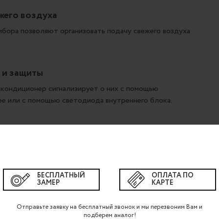
жего воздуха
бора позволяют организовать подачу свежего воздуха
 и защиты
 кондиционер сигнализирует о них с помощью
ее или с помощью светодиода внутреннего блока.
ный канал и система распределения воздуха, вместе с
инимальный уровень шума. Внутренний блок
БЕСПЛАТНЫЙ
ОПЛАТА ПО
илятора большего диаметра с улучшенной формой
ЗАМЕР
КАРТЕ
телей,
Отправьте заявку на бесплатный звонок и мы перезвоним Вам и
подберем аналог!
дизайна всего воздушного канала, начиная с решетки