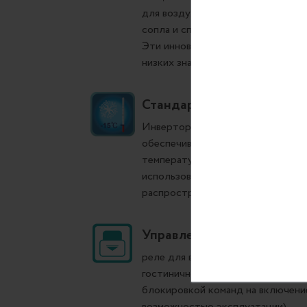
для воздуха, через теплообменн
сопла и специальных жалюзи.
Эти инновации позволили снизить
низких значений в режиме низкого
Стандартная работа на ох
Инверторные сплит-системы HEAV
обеспечивают стабильную работу
температуре воздуха до -15 °C, 
использования в российских клим
распространяется на все модели
Управление с помощью ка
реле для внешнего управления п
гостиничного номер (разомкнуто
блокировкой команд на включение
возможностью эксплуатации)