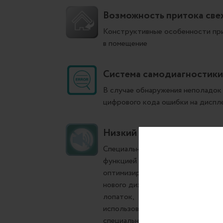
Возможность притока све
Конструктивные особенности при
в помещение
Система самодиагностики
В случае обнаружения неполадок
цифрового кода ошибки на диспл
Низкий уровень шума
Специально разработанный воздуш
функцией QUIET, обеспечивают м
оптимизирован с учетом:
нового дизайна крыльчатки вент
лопаток,
использования низкошумных двига
специального аэродинамического 