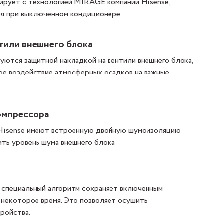
нирует с технологией MIRAGE компании Hisense,
ея при выключенном кондиционере.
тили внешнего блока
уются защитной накладкой на вентили внешнего блока,
ое воздействие атмосферных осадков на важные
омпрессора
Hisense имеют встроенную двойную шумоизоляцию
ить уровень шума внешнего блока
 специальный алгоритм сохраняет включенным
 некоторое время. Это позволяет осушить
ройства.