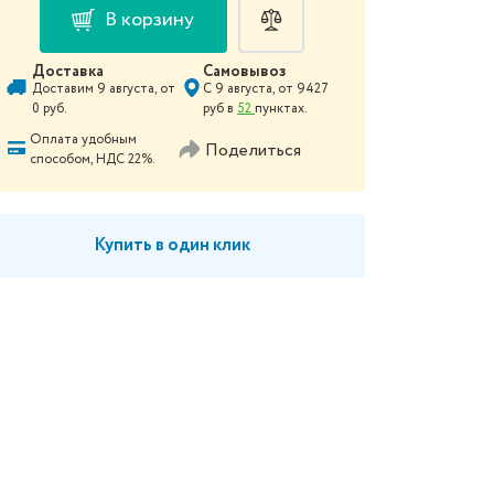
В корзину
Доставка
Самовывоз
Доставим
9 августа
, от
С
9 августа
, от
9427
0
руб.
руб в
52
пунктах.
Оплата удобным
Поделиться
способом, НДС 22%.
Купить в один клик