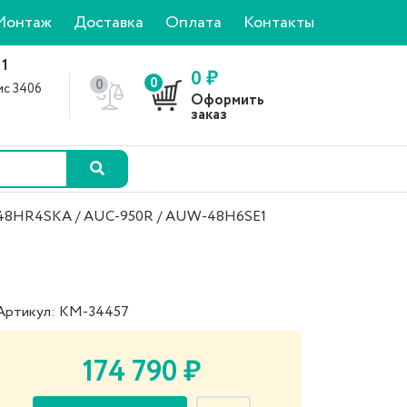
Монтаж
Доставка
Оплата
Контакты
 1
0 ₽
0
0
фис 3406
Оформить
0
заказ
-48HR4SKA / AUC-950R / AUW-48H6SE1
Артикул: КМ-34457
174 790 ₽