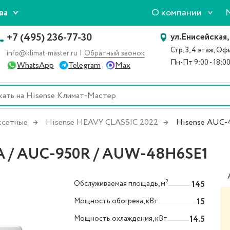
О компании
ва
+7 (495) 236-77-30
ул.Енисейская,
Стр. 3, 4 этаж, О
|
info@klimat-master.ru
Обратный звонок
Пн-Пт 9:00 - 18:0
WhatsApp
Telegram
Max
ссетные
Hisense HEAVY CLASSIC 2022
Hisense AUC
 / AUC-950R / AUW-48H6SE1
2
Обслуживаемая площадь, м
145
Мощность обогрева, кВт
15
Мощность охлаждения, кВт
14.5