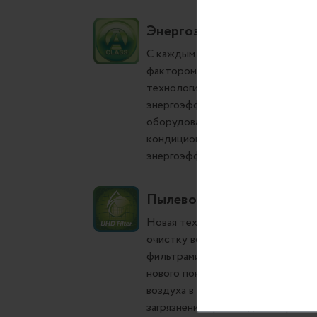
Энергоэффективность кла
С каждым годом энергоэффективн
фактором. Ранее высокая энергоэ
технологичность оборудования. 
энергоэффективность становится
оборудования, поскольку напрям
кондиционера. В настоящее врем
энергоэффективности раздельных
Пылевой фильтр высокой 
Новая технология пылевого филь
очистку воздуха за счет уменьше
фильтрами. ULTRA Hi Density фи
нового поколения, который эффек
воздуха в помещении по сравнен
загрязнений производится просто