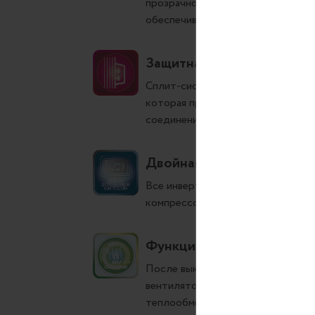
прозрачного пластика, что гармо
обеспечивая незаметность диспл
Защитная накладка на вен
Сплит-системы Hisense комплект
которая предотвращает негативн
соединения.
Двойная шумоизоляция к
Все инверторные кондиционеры 
компрессора, что позволяет сниз
Функция самоочистки
После выключения кондиционера
вентилятор внутреннего блока на
теплообменник после работы уст