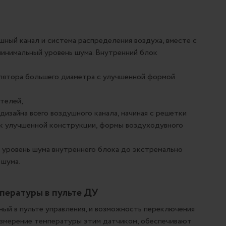
ный канал и система распределения воздуха, вместе с
инимальный уровень шума. Внутренний блок
илятора большего диаметра с улучшенной формой
телей,
дизайна всего воздушного канала, начиная с решетки
ик улучшенной конструкции, формы воздуходувного
 уровень шума внутреннего блока до экстремально
 шума.
мпературы в пульте ДУ
ый в пульте управления, и возможность переключения
измерение температуры этим датчиком, обеспечивают