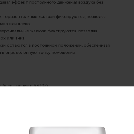
давая эффект постоянного движения воздуха без
е: горизонтальные жалюзи фиксируются, позволяя
аво или влево.
 вертикальные жалюзи фиксируются, позволяя
рх или вниз.
зи остаются в постоянном положении, обеспечивая
а в определенную точку помещения.
(в сравнении с R410a)
-дисплея, передняя панель кондиционера остается
лючено. Это добавляет современности и стиля в
 всех настенных сплит-систем изготовлена из