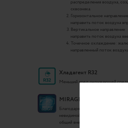
распределения воздуха, соз
сквозняка.
Горизонтальное направлени
направить поток воздуха впр
Вертикальное направление:
направить поток воздуха вве
Точечное охлаждение: жалю
направленный поток воздух
Хладагент R32
Меньший вред окружающей среде 
MIRAGE-дисплей
Благодаря использованию MIRAGE
невидимой, когда устройство вык
общий внешний вид блока. Панель