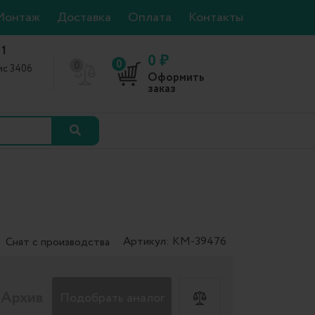
Монтаж
Доставка
Оплата
Контакты
 1
0 ₽
0
0
фис 3406
Оформить
0
заказ
Артикул: КМ-39476
Снят с производства
Архив
Подобрать аналог