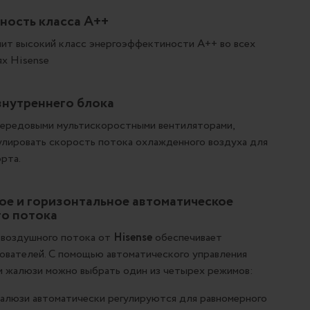
ность класса А++
т высокий класс энергоэффектиности А++ во всех
х Hisense
внутреннего блока
передовыми мультискоростными вентиляторами,
лировать скорость потока охлажденного воздуха для
рта.
ое и горизонтальное автоматическое
о потока
 воздушного потока от
Hisense
обеспечивает
ователей. С помощью автоматического управления
и жалюзи можно выбрать один из четырех режимов:
алюзи автоматически регулируются для равномерного