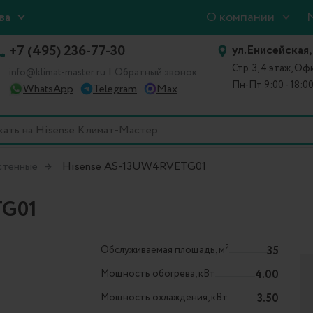
О компании
ва
+7 (495) 236-77-30
ул.Енисейская,
Стр. 3, 4 этаж, О
|
info@klimat-master.ru
Обратный звонок
Пн-Пт 9:00 - 18:0
WhatsApp
Telegram
Max
стенные
Hisense AS-13UW4RVETG01
TG01
2
Обслуживаемая площадь, м
35
Мощность обогрева, кВт
4.00
Мощность охлаждения, кВт
3.50